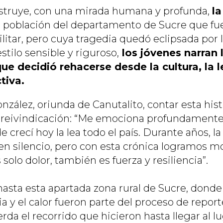
nstruye, con una mirada humana y profunda,
la
a población del departamento de Sucre que fue
litar, pero cuya tragedia quedó eclipsada por 
stilo sensible y riguroso,
los jóvenes narran l
ue decidió rehacerse desde la cultura, la le
tiva.
zález, oriunda de Canutalito, contar esta hist
reivindicación: “Me emociona profundamente 
 crecí hoy la lea todo el país. Durante años, la
en silencio, pero con esta crónica logramos m
 solo dolor, también es fuerza y resiliencia”.
 hasta esta apartada zona rural de Sucre, dond
ncia y el calor fueron parte del proceso de repor
rda el recorrido que hicieron hasta llegar al l