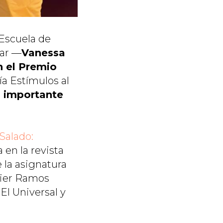
 Escuela de
var —
Vanessa
n el Premio
ría Estímulos al
 importante
 Salado:
a en la revista
 la asignatura
vier Ramos
El Universal y