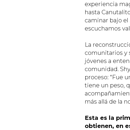
experiencia mag
hasta Canutalit
caminar bajo el
escuchamos vali
La reconstrucci
comunitarios y 
jóvenes a enten
comunidad. Shye
proceso: “Fue u
tiene un peso, q
acompañamiento 
más allá de la no
Esta es la pri
obtienen, en e