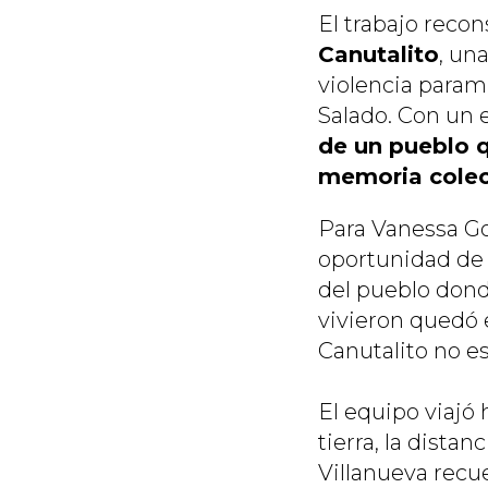
El trabajo reco
Canutalito
, un
violencia parami
Salado. Con un e
de un pueblo q
memoria colec
Para Vanessa Gon
oportunidad de 
del pueblo donde
vivieron quedó 
Canutalito no es
El equipo viajó
tierra, la dista
Villanueva recue