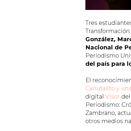
Tres estudiante
Transformación 
González, Mar
Nacional de P
Periodismo Univ
del país para 
El reconocimien
Canutalito y un
digital
Visor
del
Periodismo: Cró
Zambrano, actua
otros medios na