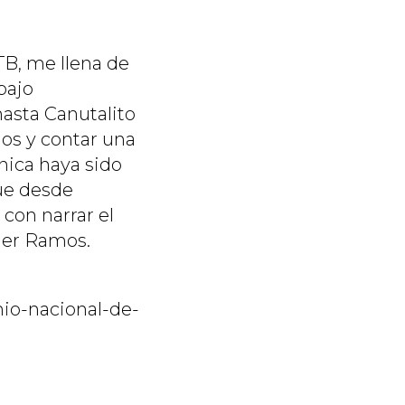
B, me llena de
bajo
hasta Canutalito
ios y contar una
ónica haya sido
ue desde
con narrar el
vier Ramos.
mio-nacional-de-