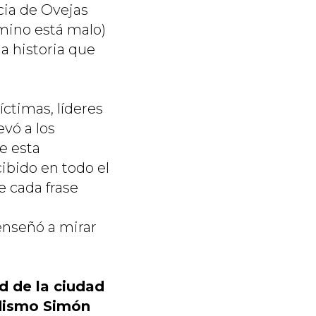
cia de Ovejas
amino está malo)
a historia que
ctimas, líderes
vó a los
e esta
bido en todo el
e cada frase
enseñó a mirar
d de la ciudad
odismo Simón