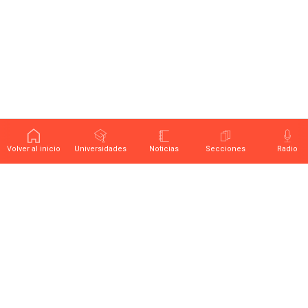
Volver al inicio
Universidades
Noticias
Secciones
Radio
Últimas noticias sobre educación