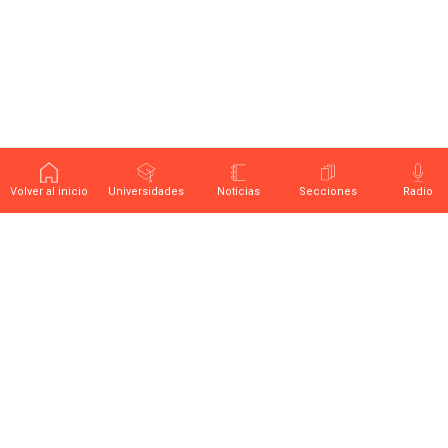
Volver al inicio
Universidades
Noticias
Secciones
Radio
Últimas noticias sobre educación