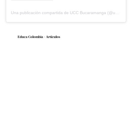
Una publicación compartida de UCC Bucaramanga (@ucooperativabuc)
Educa Colombia - Artículos