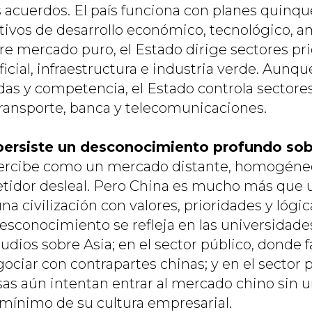
s acuerdos. El país funciona con planes quinq
ivos de desarrollo económico, tecnológico, amb
bre mercado puro, el Estado dirige sectores pr
ificial, infraestructura e industria verde. Aunqu
as y competencia, el Estado controla sectores
ransporte, banca y telecomunicaciones.
persiste un desconocimiento profundo sob
ercibe como un mercado distante, homogéneo
idor desleal. Pero China es mucho más que u
a civilización con valores, prioridades y lógica
desconocimiento se refleja en las universidade
udios sobre Asia; en el sector público, donde f
ociar con contrapartes chinas; y en el sector 
s aún intentan entrar al mercado chino sin 
mínimo de su cultura empresarial.