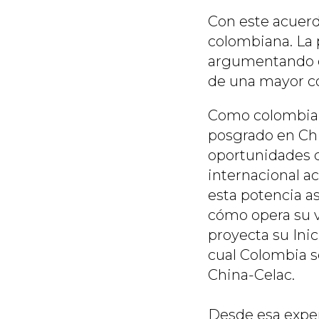
Con este acuerdo
colombiana. La 
argumentando q
de una mayor c
Como colombiana
posgrado en Chi
oportunidades c
internacional a
esta potencia as
cómo opera su v
proyecta su Inici
cual Colombia se
China-Celac.
Desde esa exper