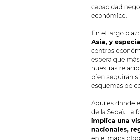
capacidad negoc
económico.
En el largo plaz
Asia, y especi
centros económi
espera que más 
nuestras relaci
bien seguirán 
esquemas de coo
Aquí es donde en
de la Seda). La 
implica una vis
nacionales, re
en el mapa globa