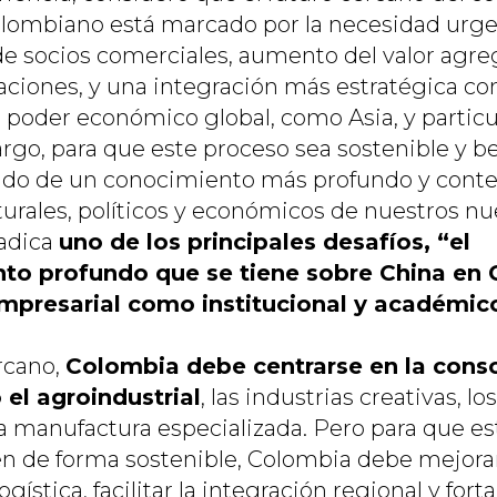
olombiano está marcado por la necesidad urg
 de socios comerciales, aumento del valor agr
aciones, y una integración más estratégica con
poder económico global, como Asia, y partic
rgo, para que este proceso sea sostenible y b
do de un conocimiento más profundo y conte
turales, políticos y económicos de nuestros nu
radica
uno de los principales desafíos, “el
to profundo que se tiene sobre China en 
empresarial como institucional y académic
rcano,
Colombia debe centrarse en la cons
el agroindustrial
, las industrias creativas, lo
la manufactura especializada. Pero para que es
en de forma sostenible, Colombia debe mejora
ogística, facilitar la integración regional y fort