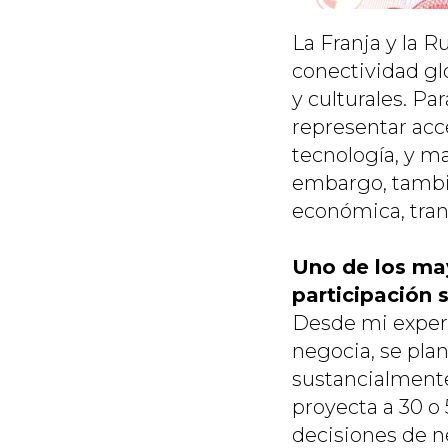
La Franja y la R
conectividad glo
y culturales. Pa
representar acce
tecnología, y m
embargo, tambié
económica, tran
Uno de los ma
participación 
Desde mi experi
negocia, se pla
sustancialmente
proyecta a 30 o 
decisiones de ne