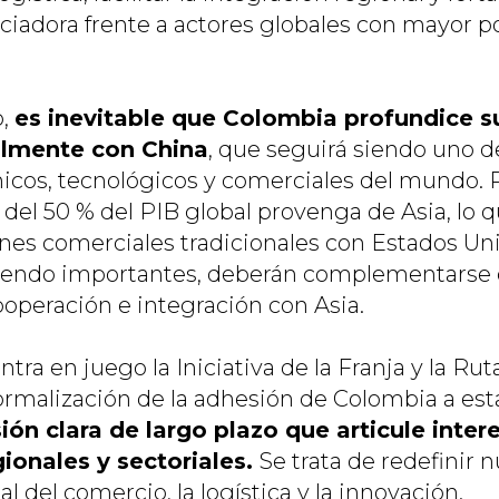
iadora frente a actores globales con mayor p
o,
es inevitable que Colombia profundice s
almente con China
, que seguirá siendo uno de
cos, tecnológicos y comerciales del mundo. P
del 50 % del PIB global provenga de Asia, lo 
ones comerciales tradicionales con Estados Uni
siendo importantes, deberán complementarse
peración e integración con Asia.
tra en juego la Iniciativa de la Franja y la Ru
formalización de la adhesión de Colombia a esta
ión clara de largo plazo que articule inter
gionales y sectoriales.
Se trata de redefinir 
l del comercio, la logística y la innovación.