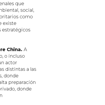
uenales que
iental, social,
ioritarios como
e existe
 estratégicos
re China.
A
, o incluso
n actor
s distintas a las
s, donde
alta preparación
privado, donde
un