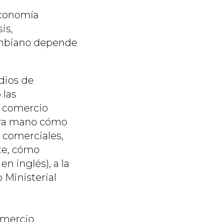
 economía
is,
ombiano depende
dios de
 las
l comercio
mera mano cómo
y comerciales,
nte, cómo
en inglés), a la
 Ministerial
omercio