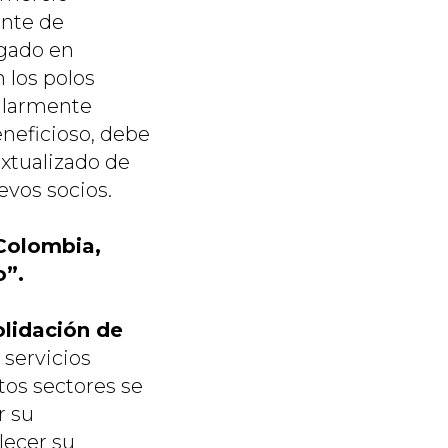
ente de
egado en
 los polos
ularmente
eneficioso, debe
xtualizado de
evos socios.
Colombia,
o”.
olidación de
s servicios
tos sectores se
r su
alecer su