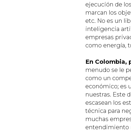
ejecución de lo
marcan los objet
etc. No es un li
inteligencia art
empresas privad
como energía, t
En Colombia, 
menudo se le p
como un compet
económico; es un
nuestras. Este 
escasean los est
técnica para neg
muchas empresa
entendimiento 