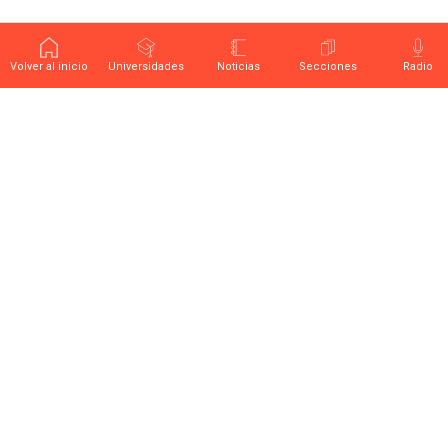
Volver al inicio
Universidades
Noticias
Secciones
Radio
Últimas noticias sobre educación