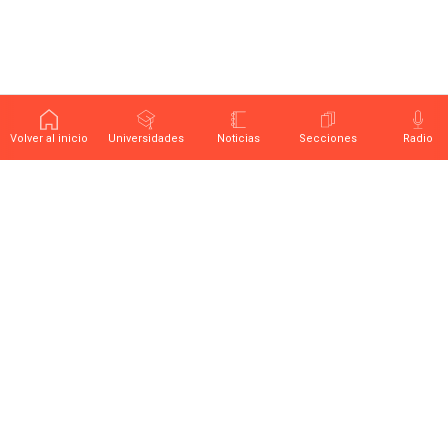
Volver al inicio
Universidades
Noticias
Secciones
Radio
Últimas noticias sobre educación