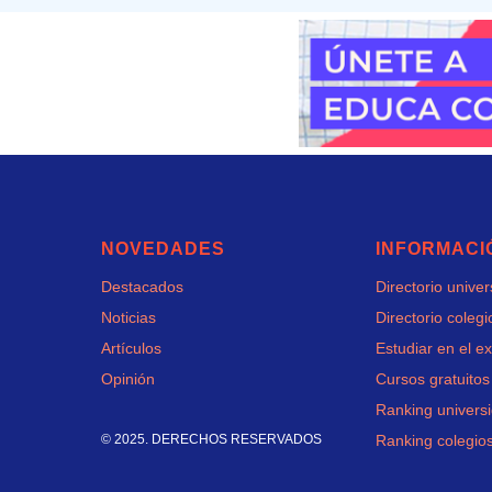
NOVEDADES
INFORMACI
Destacados
Directorio unive
Noticias
Directorio colegi
Artículos
Estudiar en el ex
Opinión
Cursos gratuitos
Ranking univers
© 2025. DERECHOS RESERVADOS
Ranking colegio