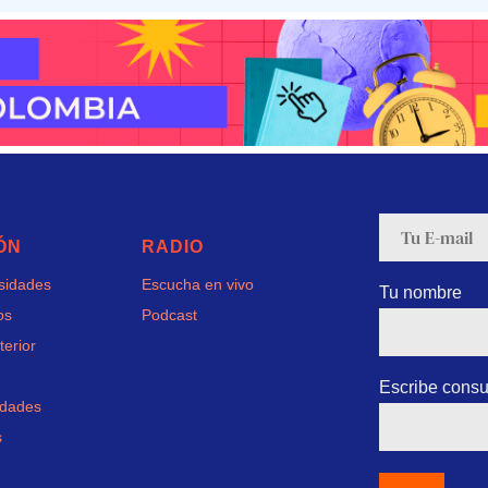
ÓN
RADIO
rsidades
Escucha en vivo
Tu nombre
os
Podcast
terior
Escribe consu
idades
s