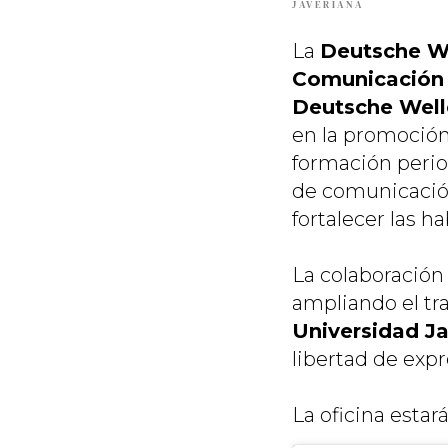
JAVERIANA
La
Deutsche W
Comunicación 
Deutsche Wel
en la promoción
formación period
de comunicación
fortalecer las 
La colaboración
ampliando el tr
Universidad J
libertad de expr
La oficina estar