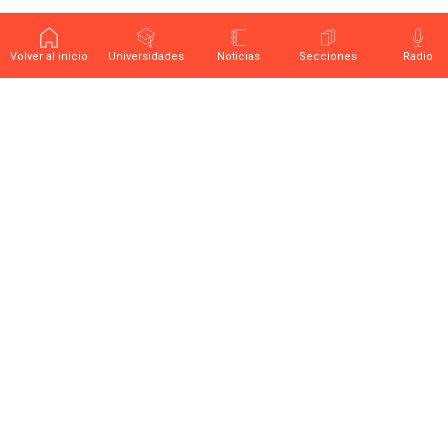
Volver al inicio
Universidades
Noticias
Secciones
Radio
Últimas noticias sobre educación