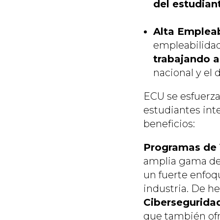
del estudian
Alta Empleab
empleabilida
trabajando 
nacional y el 
ECU se esfuerza
estudiantes int
beneficios:
Programas de V
amplia gama de
un fuerte enfoq
industria. De h
Ciberseguridad
que también of