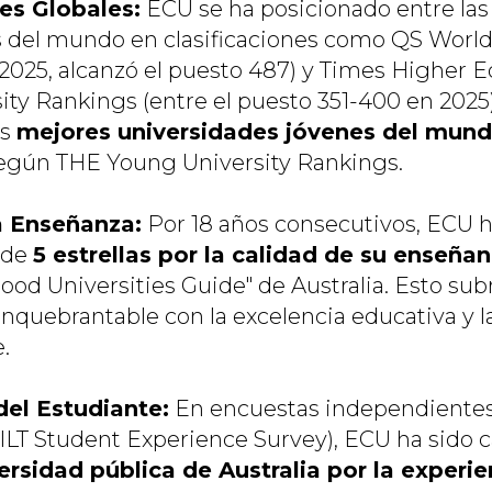
nes Globales:
ECU se ha posicionado entre la
 del mundo en clasificaciones como QS World
2025, alcanzó el puesto 487) y Times Higher 
ity Rankings (entre el puesto 351-400 en 2025
as
mejores universidades jóvenes del mun
según THE Young University Rankings.
a Enseñanza:
Por 18 años consecutivos, ECU h
s de
5 estrellas por la calidad de su enseña
ood Universities Guide" de Australia. Esto sub
quebrantable con la excelencia educativa y la
.
del Estudiante:
En encuestas independientes
QILT Student Experience Survey), ECU ha sido 
ersidad pública de Australia por la experie