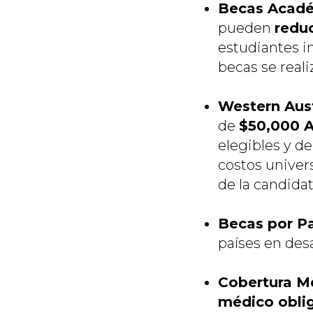
Becas Acadé
pueden
reduc
estudiantes i
becas se real
Western Aust
de
$50,000 
elegibles y de
costos univers
de la candidatu
Becas por Pa
países en des
Cobertura M
médico oblig