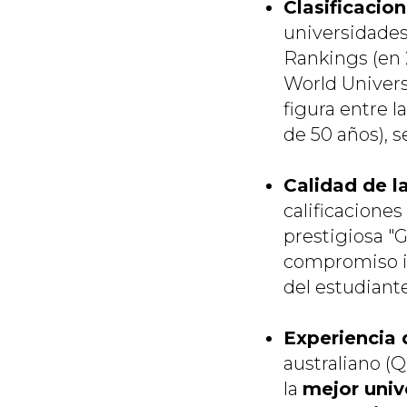
Clasificacio
universidades
Rankings (en 
World Univers
figura entre l
de 50 años), 
Calidad de l
calificacione
prestigiosa "G
compromiso in
del estudiante
Experiencia 
australiano (
la
mejor univ