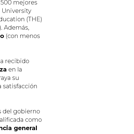
s 500 mejores
 University
Education (THE)
). Además,
do
(con menos
a recibido
nza
en la
raya su
 satisfacción
 del gobierno
calificada como
ncia general