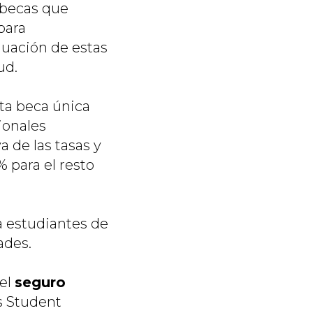
 becas que
para
luación de estas
ud.
ta beca única
ionales
a de las tasas y
% para el resto
a estudiantes de
ades.
 el
seguro
s Student