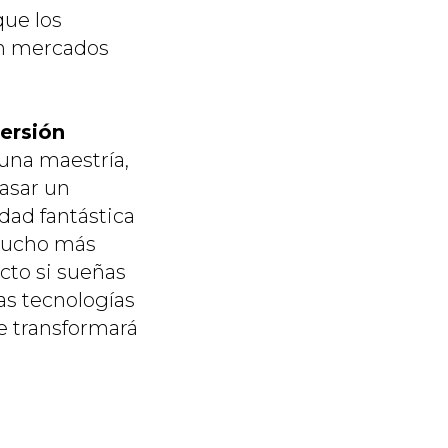
que los
en mercados
mersión
una maestría,
asar un
dad fantástica
 mucho más
ecto si sueñas
as tecnologías
e transformará