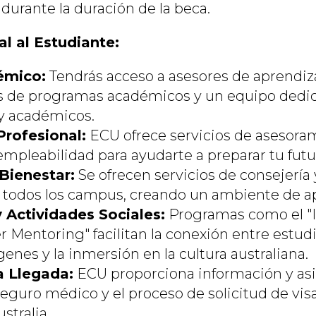
durante la duración de la beca.
al al Estudiante:
émico:
Tendrás acceso a asesores de aprendiza
 de programas académicos y un equipo dedica
 y académicos.
Profesional:
ECU ofrece servicios de asesora
empleabilidad para ayudarte a preparar tu futur
 Bienestar:
Se ofrecen servicios de consejería 
n todos los campus, creando un ambiente de ap
y Actividades Sociales:
Programas como el "I
er Mentoring" facilitan la conexión entre estud
genes y la inmersión en la cultura australiana.
a Llegada:
ECU proporciona información y asi
eguro médico y el proceso de solicitud de visa 
stralia.