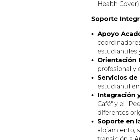
Health Cover) 
Soporte Integr
Apoyo Acad
coordinadores
estudiantiles
Orientación 
profesional y 
Servicios de
estudiantil e
Integración 
Café" y el "Pe
diferentes orí
Soporte en l
alojamiento, s
transición a Au