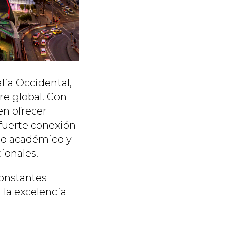
alia Occidental,
e global. Con
en ofrecer
 fuerte conexión
nto académico y
ionales.
onstantes
 la excelencia