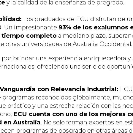
te
y la calidad de la enseñanza de pregrado.
ilidad:
Los graduados de ECU disfrutan de u
d. Un impresionante
93% de los exalumnos 
a tiempo completo
a mediano plazo, superan
de otras universidades de Australia Occidental.
 por brindar una experiencia enriquecedora y
ernacionales, ofreciendo una serie de oportun
anguardia con Relevancia Industrial:
ECU 
 programas reconocidos globalmente, muchos
ue práctico y una estrecha relación con las ne
echo,
ECU cuenta con uno de los mejores c
 en Australia
. No solo forman expertos en es
recen programas de posgrado en otras áreas 