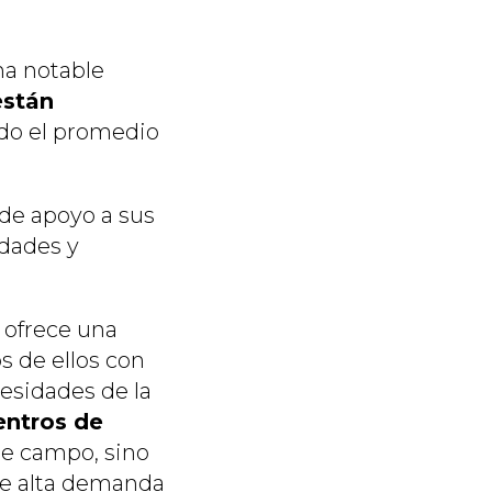
na notable
están
do el promedio
 de apoyo a sus
idades y
ofrece una
 de ellos con
cesidades de la
entros de
te campo, sino
de alta demanda