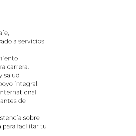
je,
do a servicios
miento
a carrera.
y salud
oyo integral.
nternational
iantes de
stencia sobre
para facilitar tu