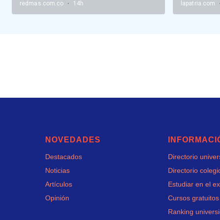
NOVEDADES
INFORMACI
Destacados
Directorio unive
Noticias
Directorio colegi
Artículos
Estudiar en el ex
Opinión
Cursos gratuitos
Ranking univers