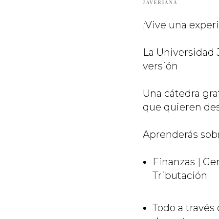
JAVERIANA
¡Vive una experi
La Universidad J
versión
Una cátedra grat
que quieren des
Aprenderás sob
Finanzas | Ge
Tributación
Todo a través