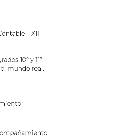
Contable – XII
rados 10° y 11°
 el mundo real.
miento |
y acompañamiento