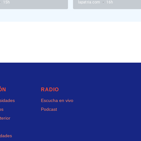
ÓN
RADIO
rsidades
Escucha en vivo
os
Podcast
terior
idades