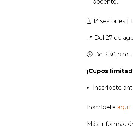
docente.
🗓️ 13 sesiones |
📍 Del 27 de ag
🕒 De 3:30 p.m. 
¡Cupos limitad
Inscríbete ant
Inscríbete
aquí
Más informació