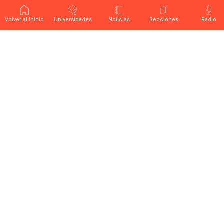
Volver al inicio
Universidades
Noticias
Secciones
Radio
Últimas noticias sobre educación