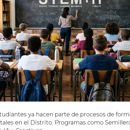
tudiantes ya hacen parte de procesos de form
itales en el Distrito. Programas como Semille