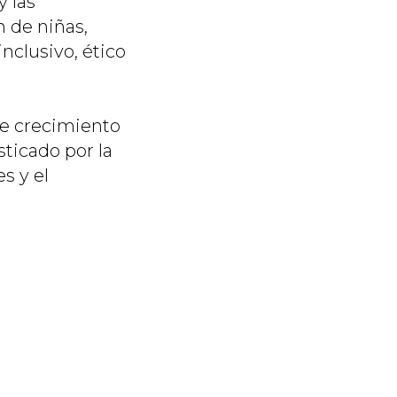
 las
 de niñas,
nclusivo, ético
de crecimiento
ticado por la
s y el