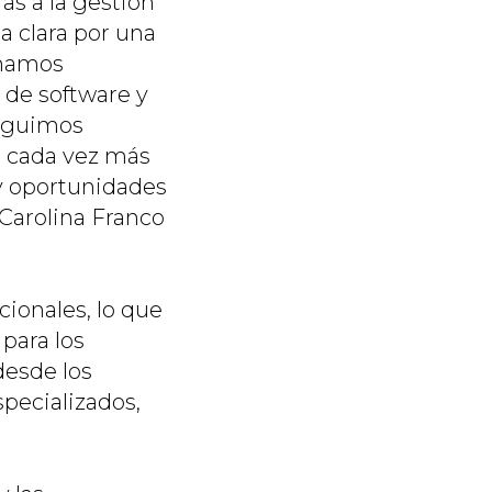
as a la gestión
a clara por una
rmamos
o de software y
seguimos
n cada vez más
 y oportunidades
 Carolina Franco
cionales, lo que
 para los
desde los
pecializados,