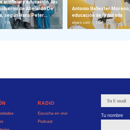
ÓN
RADIO
rsidades
Escucha en vivo
Tu nombre
os
Podcast
terior