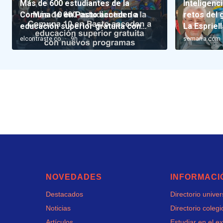
NOVEDADES
INFORMACI
Destacados
Directorio unive
Noticias
Directorio colegi
Artículos
Estudiar en el ex