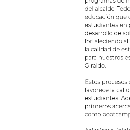
programas de hab
del alcalde Fed
educación que c
estudiantes en p
desarrollo de s
fortaleciendo a
la calidad de e
para nuestros e
Giraldo.
Estos procesos s
favorece la cali
estudiantes. Ad
primeros acerca
como bootcamps 