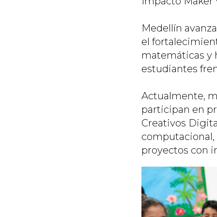
Impacto Maker +
Medellín avanza
el fortalecimien
matemáticas y h
estudiantes fren
Actualmente, má
participan en p
Creativos Digit
computacional, l
proyectos con i