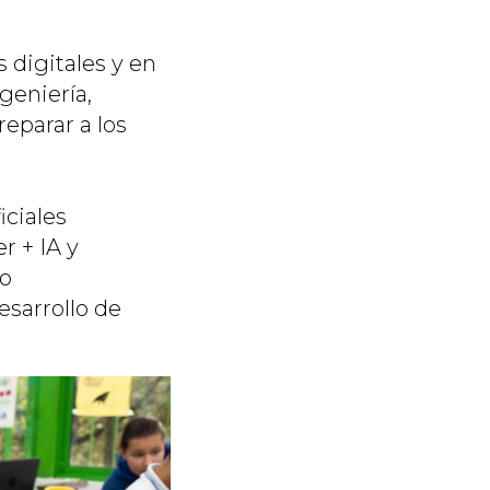
 digitales y en
geniería,
eparar a los
iciales
 + IA y
to
esarrollo de