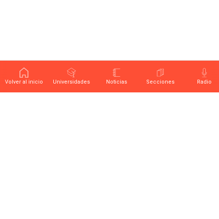
Volver al inicio
Universidades
Noticias
Secciones
Radio
Últimas noticias sobre educación