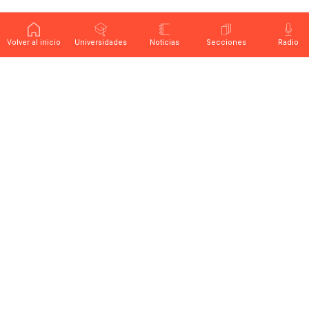
Volver al inicio
Universidades
Noticias
Secciones
Radio
Últimas noticias sobre educación