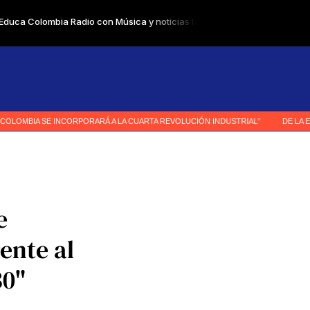
e
ente al
30"