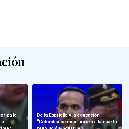
ación