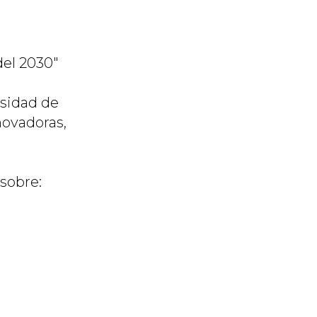
del 2030"
rsidad de
novadoras,
 sobre: