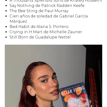
A Thousand Splendid Suns de Khaled Hosseini
Say Nothing de Patrick Radden Keefe
The Bee Sting de Paul Murray
Cien años de soledad de Gabriel García
Márquez
Bad Habit de Alana S. Portero
Crying in H Mart de Michelle Zauner
Still Born de Guadalupe Nettel