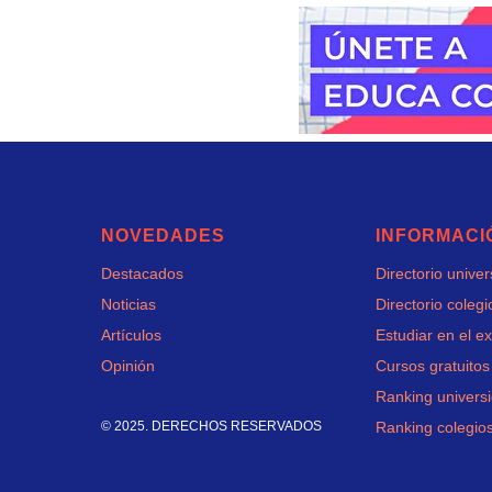
NOVEDADES
INFORMACI
Destacados
Directorio unive
Noticias
Directorio colegi
Artículos
Estudiar en el ex
Opinión
Cursos gratuitos
Ranking univers
© 2025. DERECHOS RESERVADOS
Ranking colegio