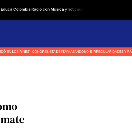
como
limate