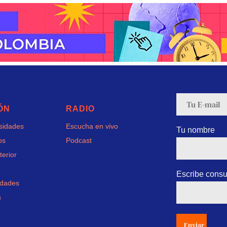
ÓN
RADIO
rsidades
Escucha en vivo
Tu nombre
os
Podcast
terior
Escribe consu
idades
s
Enviar