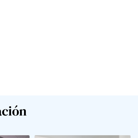
ación