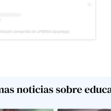
licación compartida de UPBBGA (@upbbga)
mas noticias sobre educ