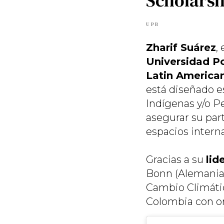
Scholarsh
UPB
Zharif Suárez
,
Universidad Po
Latin America
está diseñado 
Indígenas y/o P
asegurar su part
espacios interna
Gracias a su
lid
Bonn (Alemania)
Cambio Climátic
Colombia con or