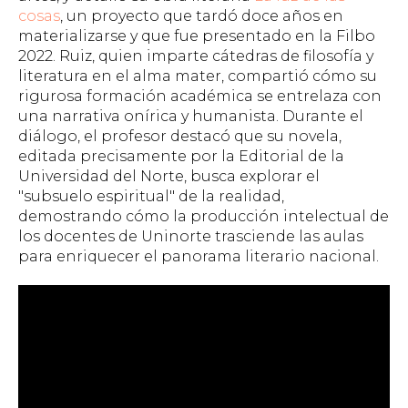
cosas
,
un proyecto que tardó doce años en
materializarse y que fue presentado en la Filbo
2022. Ruiz, quien imparte cátedras de filosofía y
literatura en el alma mater, compartió cómo su
rigurosa formación académica se entrelaza con
una narrativa onírica y humanista. Durante el
diálogo, el profesor destacó que su novela,
editada precisamente por la Editorial de la
Universidad del Norte, busca explorar el
"subsuelo espiritual" de la realidad,
demostrando cómo la producción intelectual de
los docentes de Uninorte trasciende las aulas
para enriquecer el panorama literario nacional.