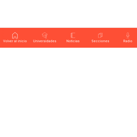
Volver al inicio
Universidades
Noticias
Secciones
Radio
Últimas noticias sobre educación