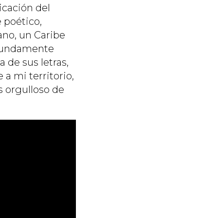
icación del
e poético,
iano, un Caribe
ofundamente
 de sus letras,
a mi territorio,
s orgulloso de