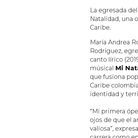
La egresada del
Natalidad,
una o
Caribe.
María Andrea Ro
Rodríguez, egr
canto lírico (201
músical
Mi Nat
que fusiona pop
Caribe colombia
identidad y terri
“Mi primera óper
ojos de que el a
valiosa”, expres
carrera como en 