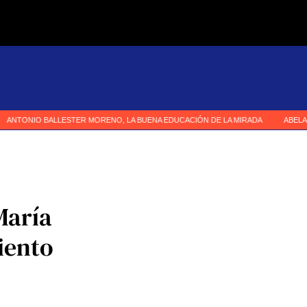
María
iento