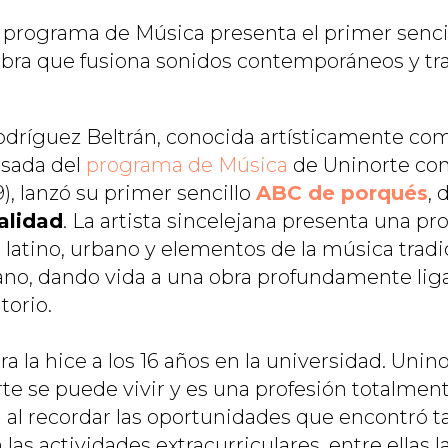
 programa de Música presenta el primer senci
bra que fusiona sonidos contemporáneos y tra
dríguez Beltrán, conocida artísticamente co
esada del
programa de Música
de Uninorte con
9), lanzó su primer sencillo
ABC de porqués
,
d
alidad
.
La artista sincelejana presenta una pro
 latino, urbano y elementos de la música tradi
no, dando vida a una obra profundamente lig
torio.
a la hice a los 16 años en la universidad. Unin
rte se puede vivir y es una profesión totalmen
a al recordar las oportunidades que encontró t
las actividades extracurriculares, entre ellas l