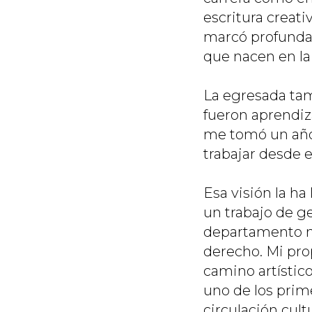
escritura creativ
marcó profundam
que nacen en la
La egresada tamb
fueron aprendiz
me tomó un año,
trabajar desde e
Esa visión la ha 
un trabajo de g
departamento nat
derecho. Mi prop
camino artístic
uno de los prime
circulación cultu