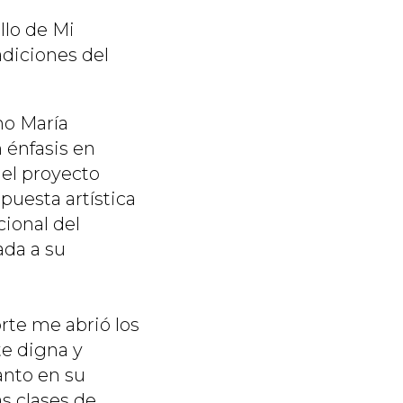
llo de
Mi
diciones del
mo María
 énfasis en
el proyecto
puesta artística
cional del
ada a su
orte me abrió los
te digna y
anto en su
as clases de