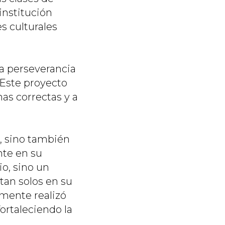
 institución
s culturales
la perseverancia
“Este proyecto
as correctas y a
ca, sino también
nte en su
io, sino un
tan solos en su
emente realizó
fortaleciendo la