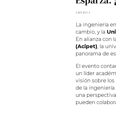
Esparza. ¡
AMÉRICA
La ingeniería 
cambio, y la
Uni
En alianza con 
(Acipet)
, la un
panorama de esta
El evento conta
un líder académ
visión sobre los
de la ingeniería
una perspectiva
pueden colaborar