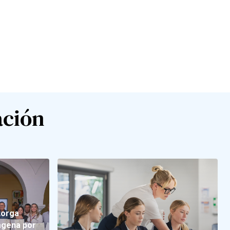
ación