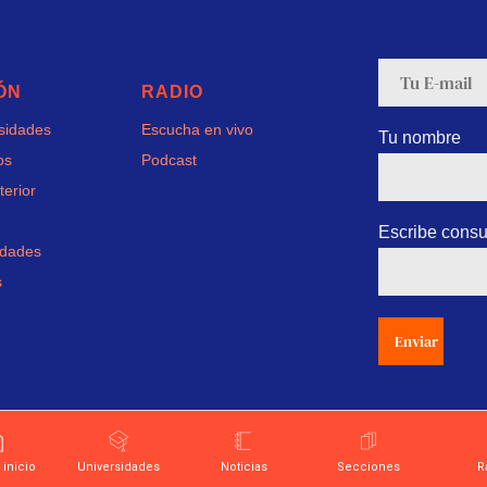
ÓN
RADIO
rsidades
Escucha en vivo
Tu nombre
os
Podcast
terior
Escribe consu
idades
s
Enviar
 inicio
Universidades
Noticias
Secciones
R