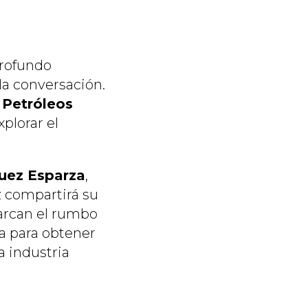
profundo
 la conversación.
 Petróleos
plorar el
uez Esparza
,
z compartirá su
rcan el rumbo
ca para obtener
 industria