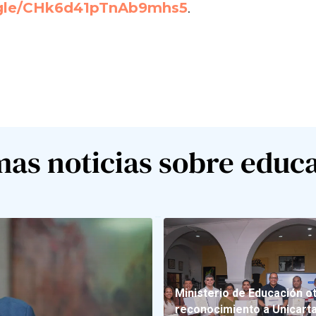
s.gle/CHk6d41pTnAb9mhs5
.
mas noticias sobre educ