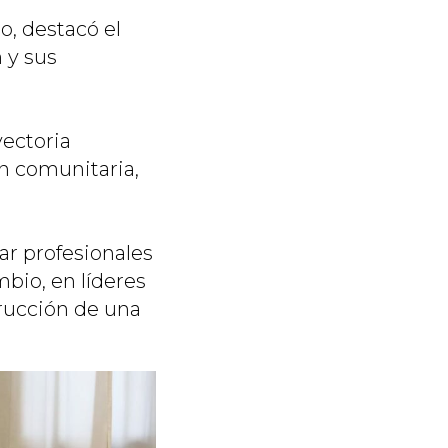
, destacó el
 y sus
yectoria
n comunitaria,
ar profesionales
bio, en líderes
rucción de una