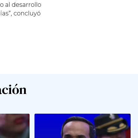
 al desarrollo
ias”, concluyó
ación