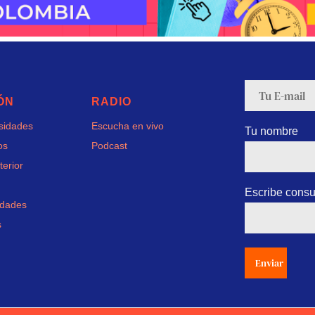
ÓN
RADIO
rsidades
Escucha en vivo
Tu nombre
os
Podcast
terior
Escribe consu
idades
s
Enviar