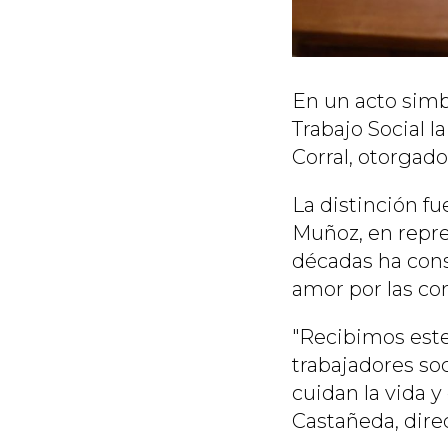
En un acto simbó
Trabajo Social l
Corral, otorgado
La distinción fu
Muñoz, en repr
décadas ha const
amor por las c
"Recibimos est
trabajadores so
cuidan la vida y
Castañeda, direc