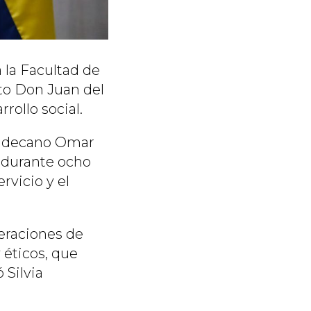
a la Facultad de
ito Don Juan del
rollo social.
 el decano Omar
 durante ocho
rvicio y el
eraciones de
 éticos, que
 Silvia