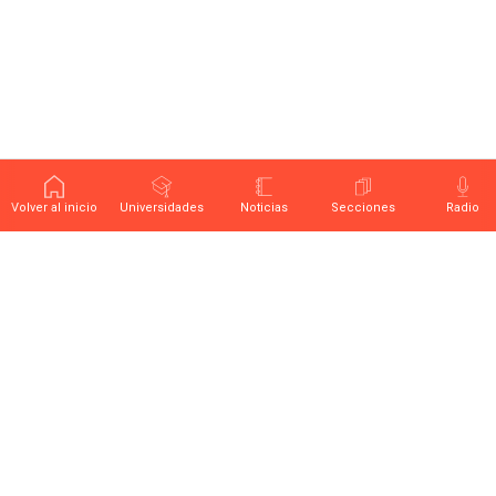
Volver al inicio
Universidades
Noticias
Secciones
Radio
Últimas noticias sobre educación