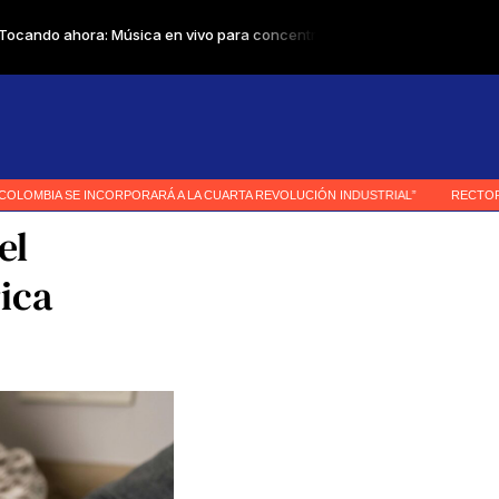
el
rica