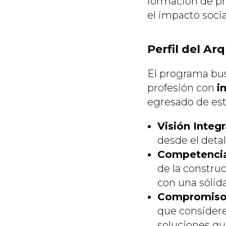
formación de pr
el impacto socia
Perfil del Ar
El programa bus
profesión con
i
egresado de esta
Visión Integr
desde el detal
Competencia 
de la constru
con una sólida
Compromiso c
que considere
soluciones qu