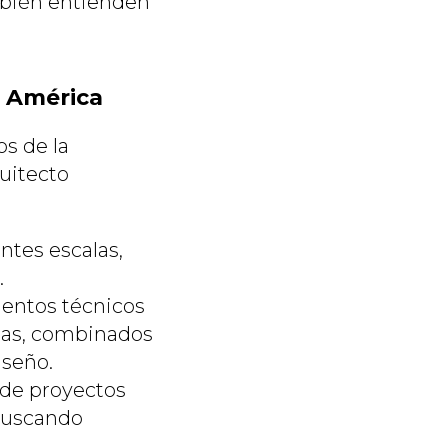
mbién entienden
e América
os de la
quitecto
ntes escalas,
.
entos técnicos
adas, combinados
iseño.
 de proyectos
 buscando