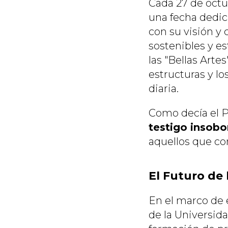
Cada 27 de oct
una fecha dedic
con su visión y 
sostenibles y e
las "Bellas Arte
estructuras y l
diaria.
Como decía el Pr
testigo insobo
aquellos que con
El Futuro de
En el marco de 
de la Universid