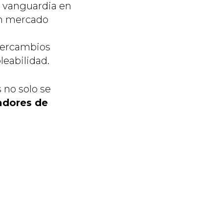
e vanguardia en
 un mercado
ntercambios
leabilidad.
 no solo se
adores de