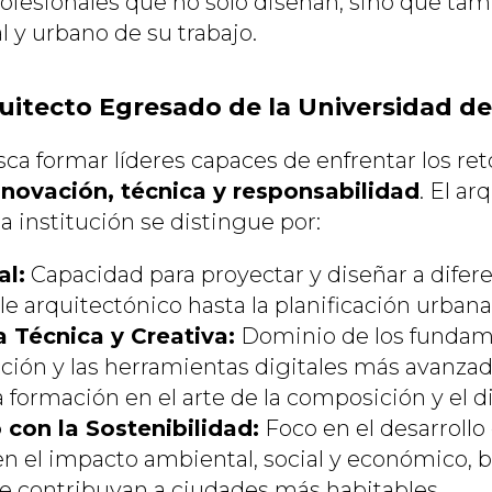
ofesionales que no solo diseñan, sino que ta
l y urbano de su trabajo.
quitecto Egresado de la Universidad d
ca formar líderes capaces de enfrentar los ret
nnovación, técnica y responsabilidad
. El ar
 institución se distingue por:
al:
Capacidad para proyectar y diseñar a difere
le arquitectónico hasta la planificación urbana
Técnica y Creativa:
Dominio de los fundam
cción y las herramientas digitales más avanz
 formación en el arte de la composición y el d
on la Sostenibilidad:
Foco en el desarrollo
n el impacto ambiental, social y económico,
e contribuyan a ciudades más habitables.