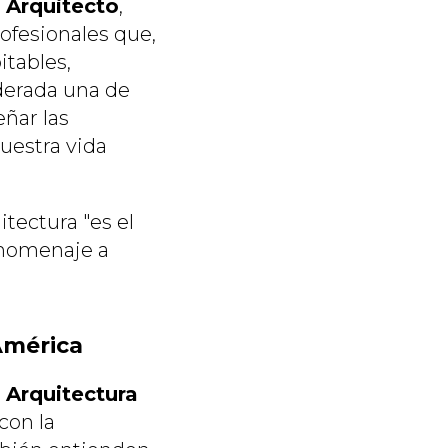
l Arquitecto
,
ofesionales que,
itables,
iderada una de
eñar las
uestra vida
tectura "es el
 homenaje a
América
Arquitectura
con la