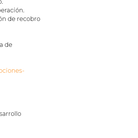
.
peración.
ón de recobro
a de
pciones-
sarrollo