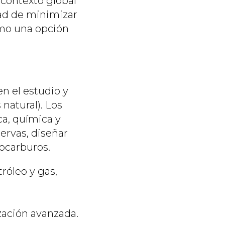
 contexto global
ad de minimizar
omo una opción
n el estudio y
natural). Los
ca, química y
ervas, diseñar
rocarburos.
róleo y gas,
ación avanzada.