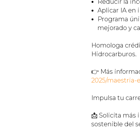
Reducir la in
Aplicar IA en
Programa únic
mejorado y ca
Homologa crédit
Hidrocarburos.
👉 Más informa
2025/maestria-
Impulsa tu carr
📩 Solicita más
sostenible del s